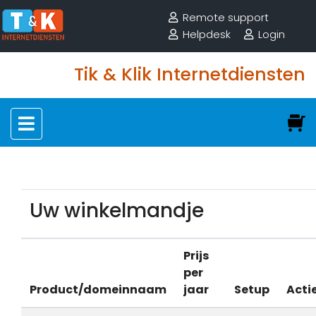
Remote support
Helpdesk
Login
Tik & Klik Internetdiensten
Uw winkelmandje
Prijs
per
Product/domeinnaam
jaar
Setup
Acti