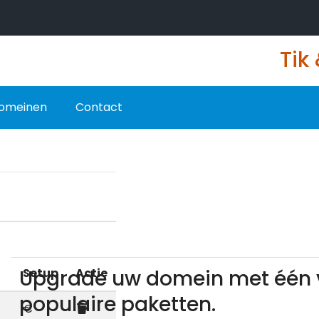
Tik
omeinen
Contact
Upgrade uw domein met één 
Setup
Actie
populaire paketten.
€