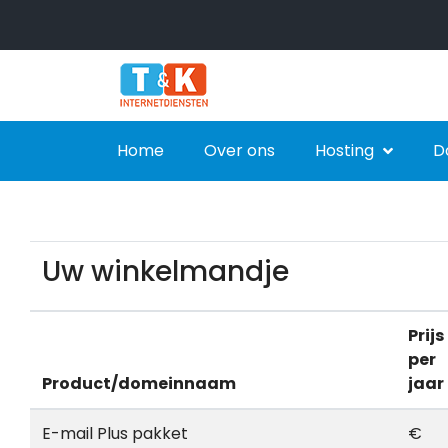
Home
Over ons
Hosting
D
Uw winkelmandje
Prijs
per
Product/domeinnaam
jaar
E-mail Plus pakket
€