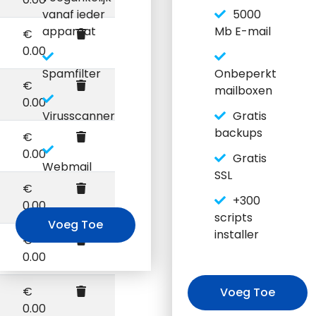
vanaf ieder
5000
apparaat
Mb E-mail
€
0.00
Spamfilter
Onbeperkt
€
mailboxen
0.00
Virusscanner
Gratis
backups
€
0.00
Gratis
Webmail
SSL
€
+300
0.00
scripts
Voeg Toe
installer
€
0.00
€
Voeg Toe
0.00