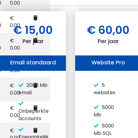
0
0.00
€
0
0.00
€ 15,00
€ 60,00
€
Per jaar
Per jaar
0
0.00
Email standaard
Website Pro
€
0
0.00
2000 Mb
5
€
email
websites
0.00
5000
€
Onbeperkte
Mb
0.00
accounts
5000
€
Mb SQL
Toegankelijk
0.00