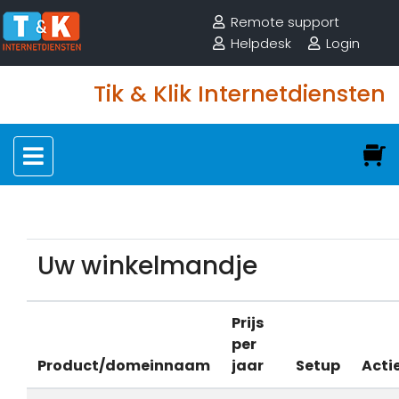
Remote support
Helpdesk
Login
Tik & Klik Internetdiensten
Uw winkelmandje
Prijs
per
Product/domeinnaam
jaar
Setup
Acti