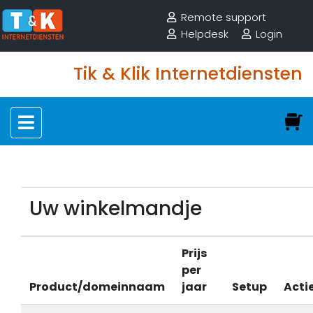
Remote support
Helpdesk
Login
Tik & Klik Internetdiensten
Uw winkelmandje
Prijs
per
Product/domeinnaam
jaar
Setup
Acti