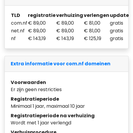
TLD
registratie
verhuizing
verlengen
update
com.nf
€ 89,00
€ 89,00
€ 81,00
gratis
net.nf
€ 89,00
€ 89,00
€ 81,00
gratis
nf
€ 143,19
€ 143,19
€ 125,19
gratis
Extra informatie voor com.nf domeinen
Voorwaarden
Er zijn geen restricties
Registratieperiode
Minimaal 1 jaar, maximaal 10 jaar
Registratieperiode na verhuizing
Wordt met 1 jaar verlengd
Verhuisprocedure