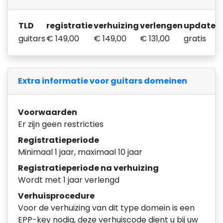
TLD
registratie
verhuizing
verlengen
update
guitars
€ 149,00
€ 149,00
€ 131,00
gratis
Extra informatie voor guitars domeinen
Voorwaarden
Er zijn geen restricties
Registratieperiode
Minimaal 1 jaar, maximaal 10 jaar
Registratieperiode na verhuizing
Wordt met 1 jaar verlengd
Verhuisprocedure
Voor de verhuizing van dit type domein is een
EPP-key nodig, deze verhuiscode dient u bij uw