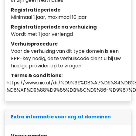
Er zijn geen restricties
Registratieperiode
Minimaal 1 jaar, maximaal 10 jaar
Registratieperiode na verhuizing
Wordt met 1 jaar verlengd
Verhuisprocedure
Voor de verhuizing van dit type domein is een
EPP-key nodig, deze verhuiscode dient u bij uw
huidige provider op te vragen.
Terms & conditions:
https://www.nic.af/dr/%D9%BE%D8%A7%D9%84%D
%D8%AF%D9%88%D9%85%DB%8C%D9%86-%D9%87%D
Extra informatie voor org.af domeinen
Voorwaarden