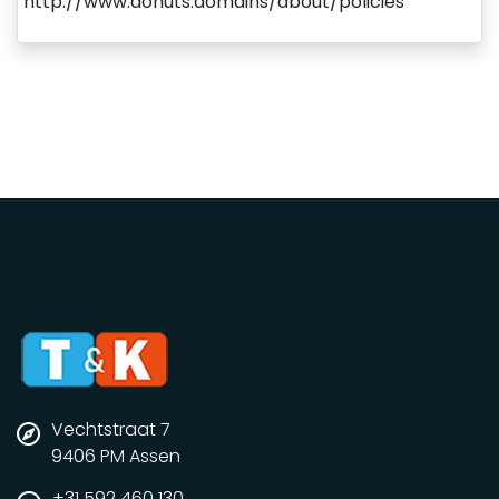
http://www.donuts.domains/about/policies
Vechtstraat 7
9406 PM Assen
+31 592 460 130