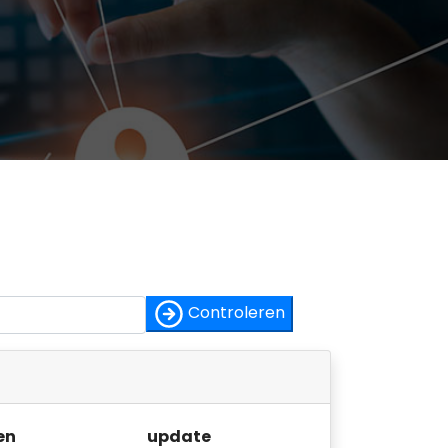
Controleren
en
update