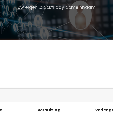
Uw eigen .blackfriday domeinnaam
e
verhuizing
verleng