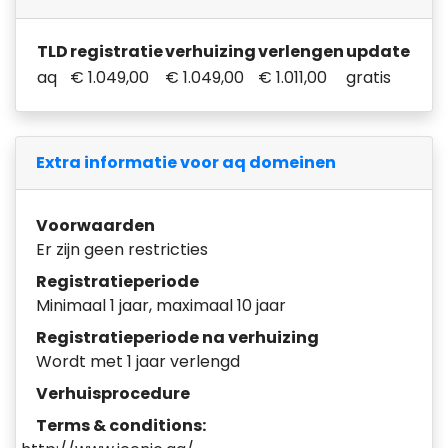
TLD
registratie
verhuizing
verlengen
update
aq
€ 1.049,00
€ 1.049,00
€ 1.011,00
gratis
Extra informatie voor aq domeinen
Voorwaarden
Er zijn geen restricties
Registratieperiode
Minimaal 1 jaar, maximaal 10 jaar
Registratieperiode na verhuizing
Wordt met 1 jaar verlengd
Verhuisprocedure
Terms & conditions: